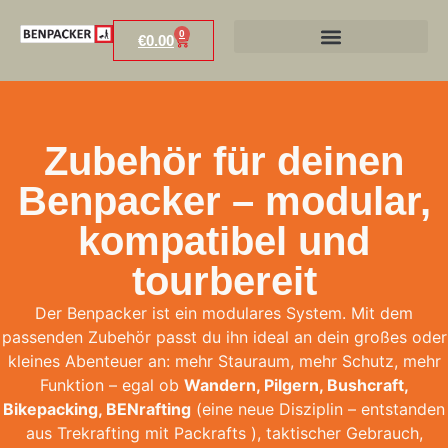
0
€
0.00
Zubehör für deinen
Benpacker – modular,
kompatibel und
tourbereit
Der Benpacker ist ein modulares System. Mit dem
passenden Zubehör passt du ihn ideal an dein großes oder
kleines Abenteuer an: mehr Stauraum, mehr Schutz, mehr
Funktion – egal ob
Wandern, Pilgern, Bushcraft,
Bikepacking, BENrafting
(eine neue Disziplin – entstanden
aus Trekrafting mit Packrafts ), taktischer Gebrauch,