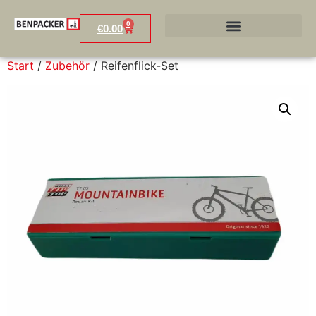
0
€
0.00
Start
/
Zubehör
/ Reifenflick-Set