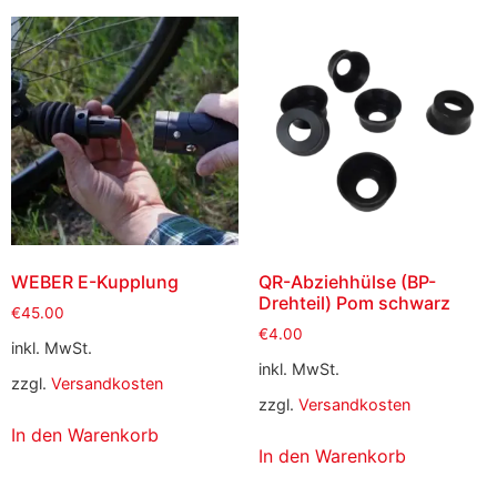
WEBER E-Kupplung
QR-Abziehhülse (BP-
Drehteil) Pom schwarz
€
45.00
€
4.00
inkl. MwSt.
inkl. MwSt.
zzgl.
Versandkosten
zzgl.
Versandkosten
In den Warenkorb
In den Warenkorb