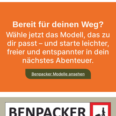
Bereit für deinen Weg?
Wähle jetzt das Modell, das zu
dir passt – und starte leichter,
freier und entspannter in dein
nächstes Abenteuer.
Benpacker Modelle ansehen