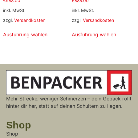
€
988.00
€
885.00
inkl. MwSt.
inkl. MwSt.
zzgl.
Versandkosten
zzgl.
Versandkosten
Ausführung wählen
Ausführung wählen
Mehr Strecke, weniger Schmerzen – dein Gepäck rollt
hinter dir her, statt auf deinen Schultern zu liegen.
Shop
Shop