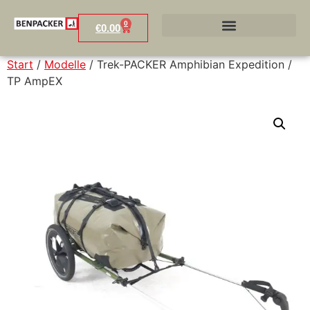
0
€
0.00
Start
/
Modelle
/ Trek-PACKER Amphibian Expedition /
TP AmpEX