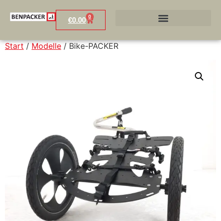
0
€
0.00
Start
/
Modelle
/ Bike-PACKER