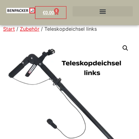
0
€
0.00
Start
/
Zubehör
/ Teleskopdeichsel links