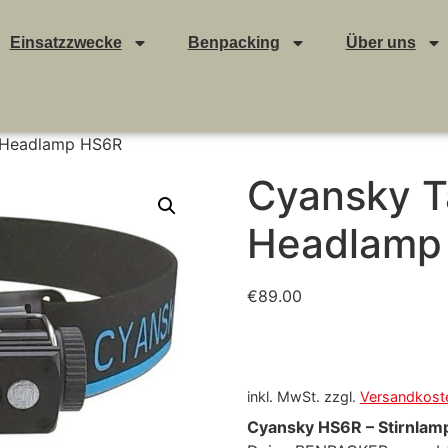
Einsatzzwecke
Benpacking
Über uns
D Headlamp HS6R
Cyansky T
Headlamp
€
89.00
inkl. MwSt.
zzgl.
Versandkost
Cyansky HS6R – Stirnlam