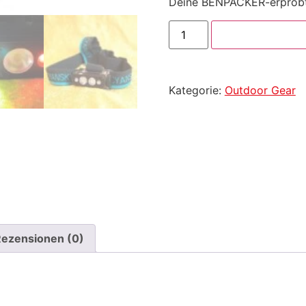
Deine BENPACKER-erprobt
In den Warenko
Kategorie:
Outdoor Gear
ezensionen (0)