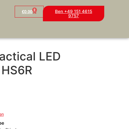
0
Ben +49 151 4615
€
0.00
9757
actical LED
 HS6R
en
pe