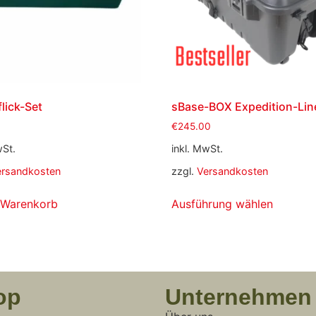
flick-Set
sBase-BOX Expedition-Lin
€
245.00
wSt.
inkl. MwSt.
ersandkosten
zzgl.
Versandkosten
 Warenkorb
Ausführung wählen
op
Unternehmen