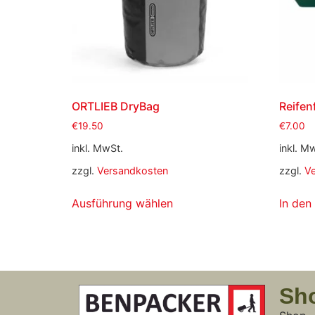
ORTLIEB DryBag
Reifen
€
19.50
€
7.00
inkl. MwSt.
inkl. M
zzgl.
Versandkosten
zzgl.
V
Ausführung wählen
In den
Sh